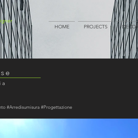
igner
HOME
PROJECTS
DECOR
use
ia
ento #Arredisumisura #Progettazione