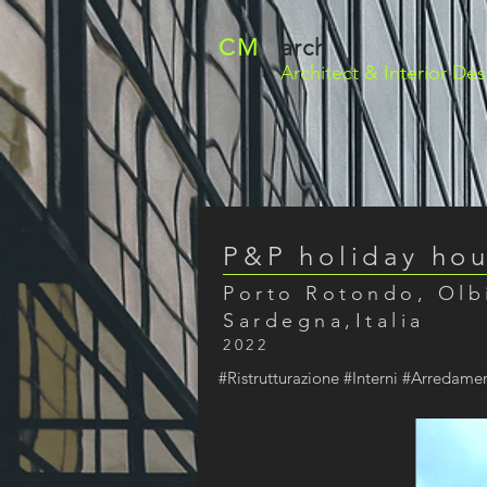
CM
arch
Architect
& Interior Des
P&P holiday ho
Porto Rotondo, Olb
Sardegna,Italia
2022
#Ristrutturazione #Interni #Arredam